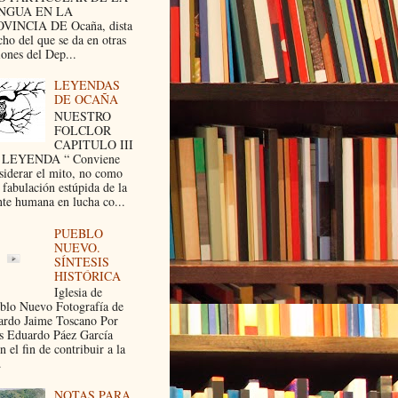
NGUA EN LA
VINCIA DE Ocaña, dista
ho del que se da en otras
iones del Dep...
LEYENDAS
DE OCAÑA
NUESTRO
FOLCLOR
CAPITULO III
 LEYENDA “ Conviene
siderar el mito, no como
 fabulación estúpida de la
te humana en lucha co...
PUEBLO
NUEVO.
SÍNTESIS
HISTÓRICA
Iglesia de
blo Nuevo Fotografía de
ardo Jaime Toscano Por
s Eduardo Páez García
 el fin de contribuir a la
.
NOTAS PARA