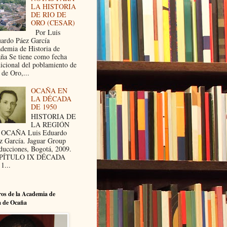
LA HISTORIA
DE RIO DE
ORO (CESAR)
Por Luis
ardo Páez García
demia de Historia de
ña Se tiene como fecha
dicional del poblamiento de
 de Oro,...
OCAÑA EN
LA DÉCADA
DE 1950
HISTORIA DE
LA REGIÓN
 OCAÑA Luis Eduardo
z García. Jaguar Group
ducciones, Bogotá, 2009.
PÍTULO IX DÉCADA
1...
os de la Academia de
a de Ocaña