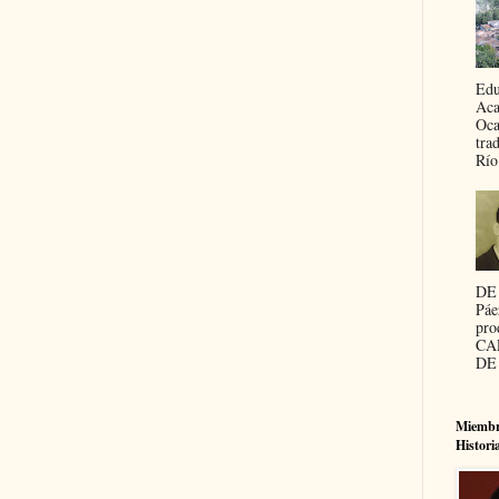
Edu
Aca
Oca
tra
Río
DE
Páe
pro
CA
DE 
Miembr
Histori