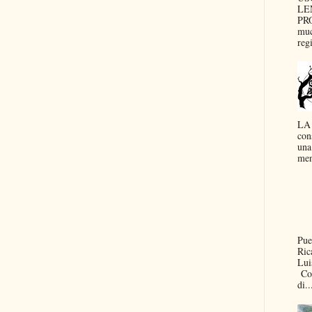
LE
PRO
muc
reg
LA
con
una
men
Pue
Ric
Lui
Con
di..