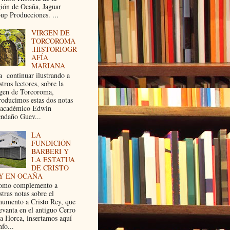
ión de Ocaña, Jaguar
up Producciones. ...
VIRGEN DE
TORCOROMA
.HISTORIOGR
AFÍA
MARIANA
a continuar ilustrando a
tros lectores, sobre la
gen de Torcoroma,
roducimos estas dos notas
 académico Edwin
ndaño Guev...
LA
FUNDICIÓN
BARBERI Y
LA ESTATUA
DE CRISTO
Y EN OCAÑA
mo complemento a
stras notas sobre el
umento a Cristo Rey, que
levanta en el antiguo Cerro
la Horca, insertamos aquí
nfo...