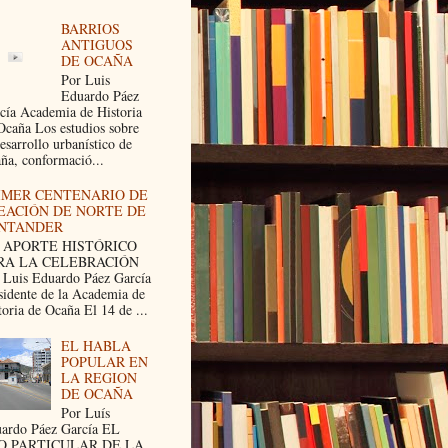
BARRIOS
ANTIGUOS
DE OCAÑA
Por Luis
Eduardo Páez
cía Academia de Historia
Ocaña Los estudios sobre
desarrollo urbanístico de
ña, conformació...
IMER CENTENARIO DE
EACIÓN DE NORTE DE
NTANDER
 APORTE HISTÓRICO
RA LA CELEBRACIÓN
 Luis Eduardo Páez García
sidente de la Academia de
toria de Ocaña El 14 de ...
EL HABLA
POPULAR EN
LA REGION
DE OCAÑA
Por Luís
ardo Páez García EL
O PARTICULAR DE LA