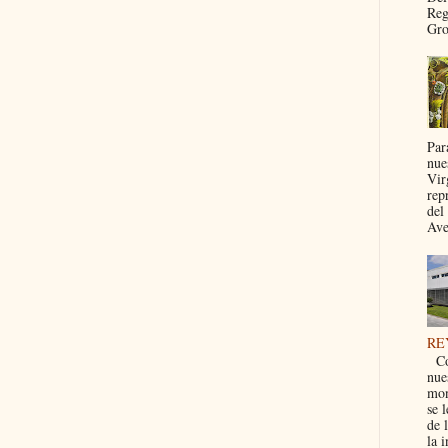
Reg
Gro
Par
nues
Vir
rep
del
Ave
RE
Co
nue
mon
se 
de 
la i