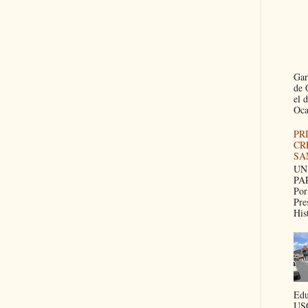
Gar
de 
el 
Oca
PR
CR
SA
UN
PA
Por
Pre
His
Edu
US