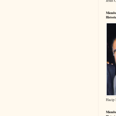
Jesús 
Miembr
Histori
Hacip
Miembr