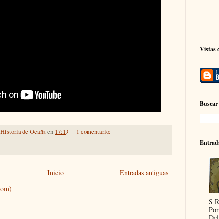
Vistas 
Buscar 
Historia de Ocaña
en
17:19
1 comentario:
Entrad
Inicio
Entradas antiguas
tom)
S 
Por
Del