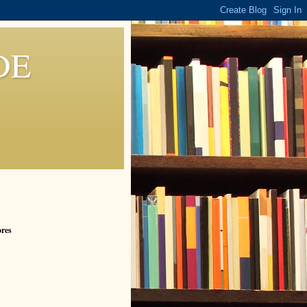
DE
ores