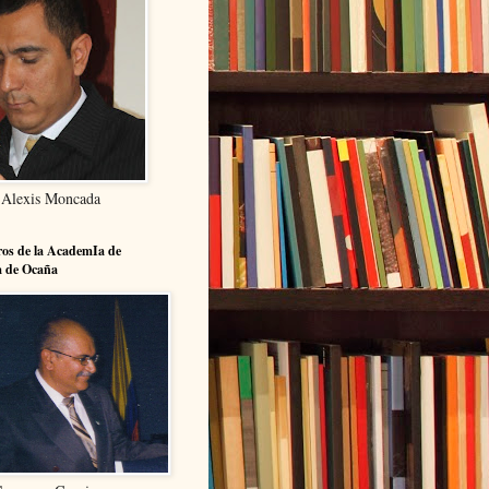
 Alexis Moncada
os de la AcademIa de
a de Ocaña