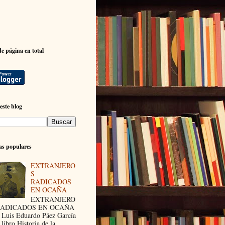
de página en total
este blog
as populares
EXTRANJERO
S
RADICADOS
EN OCAÑA
EXTRANJERO
RADICADOS EN OCAÑA
 Luis Eduardo Páez García
 libro Historia de la